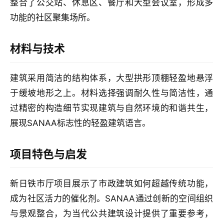
整合了公交站、休息区、餐厅和大型会议室，形成多
教
功能的社区聚集场所。
极
材料与技术
速
工
建筑采用简洁的结构体系，大型拱形顶棚轻盈地悬浮
作
流
于缓坡地形之上。材料选择强调耐久性与简洁性，通
过精密的构造细节实现建筑与自然环境的和谐共生，
展现SANAA标志性的轻盈建筑语言。
项目特色与启发
新日铁市厅项目展示了市政建筑如何超越传统功能，
成为社区活力的催化剂。SANAA通过创新的空间组织
与景观整合，为当代公共建筑设计提供了重要参考，