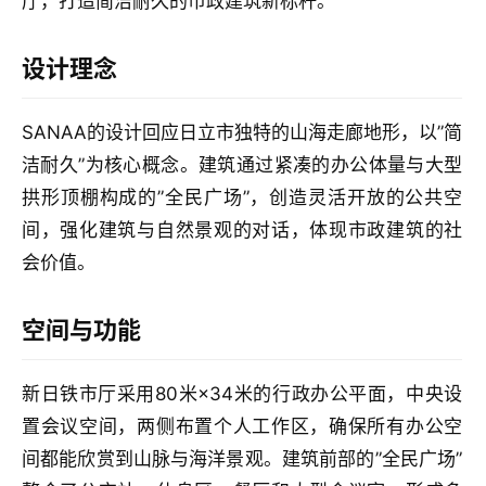
厅，打造简洁耐久的市政建筑新标杆。
室
设计理念
内
设
SANAA的设计回应日立市独特的山海走廊地形，以”简
计
洁耐久”为核心概念。建筑通过紧凑的办公体量与大型
拱形顶棚构成的”全民广场”，创造灵活开放的公共空
城
间，强化建筑与自然景观的对话，体现市政建筑的社
市
会价值。
与
登录
注册
景
空间与功能
观
新日铁市厅采用80米×34米的行政办公平面，中央设
建
置会议空间，两侧布置个人工作区，确保所有办公空
筑
间都能欣赏到山脉与海洋景观。建筑前部的”全民广场”
专