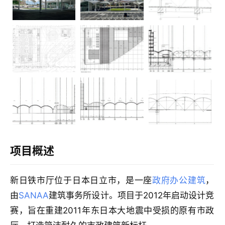
项目概述
建
新日铁市厅位于日本日立市，是一座
政府办公建筑
，
筑
由
SANAA
建筑事务所设计。项目于2012年启动设计竞
设
赛，旨在重建2011年东日本大地震中受损的原有市政
计