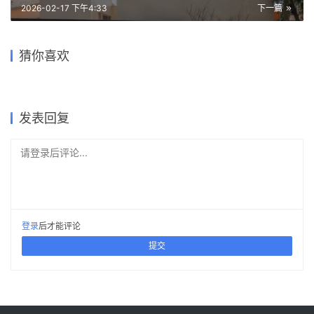
2026-02-17 下午4:33
下一篇
犬岛项目 / Inujima Project |
Tokuda 住宅 / Tokuda
上海石库沟住宅 /
悉尼现代艺术博物馆 /
悉尼现代项目 / Sydney
猜你喜欢
SANAA
House | SANAA
Shochikucho House |
SANAA
Modern Project | SANAA
如何用一个方案搞定两个建筑
SANAA
2026-03-08
2026-02-08
2023-02-02
2026-02-24
公共建筑设计
住宅建筑设计
2018-10-16
2026-02-23
公共建筑设计
公共建筑设计
建筑设计
住宅建筑设计
发表回复
请登录后评论...
登录
后才能评论
提交