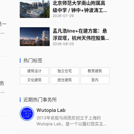
北京师范大学南山附属高
｜
级中学 / 钟中+钟波涛工作
2026-07-29
室
是一
孟凡浩line+在建方案：悬
直遮
浮双塔，杭州天伟控股集
2026-08-05
团总部
热门标签
建筑设计
独立住宅
教育建筑
文化建筑
居住建筑
室内
事务
，重
近期热门事务所
Wutopia Lab
2013年俞挺与闵而尼创立于上海的
Wutopia Lab，是一个以魔幻现实主
义，创造日常奇迹的全球本地化先锋建