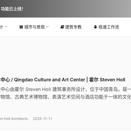
图 功能已上线！
计
城市与景观
建筑专教
极速工作流
 Qingdao Culture and Art Center | 霍尔 Steven Holl
心由霍尔 Steven Holl 建筑事务所设计，位于中国青岛，是
博物馆、古典艺术博物馆、表演艺术空间与酒店功能于一体的文
”光之环”和”艺术岛”为核心概念，通过抬高的环形画廊连接各功
动的公共空间与自然通风路径。
n Holl Architects
2025-11-11