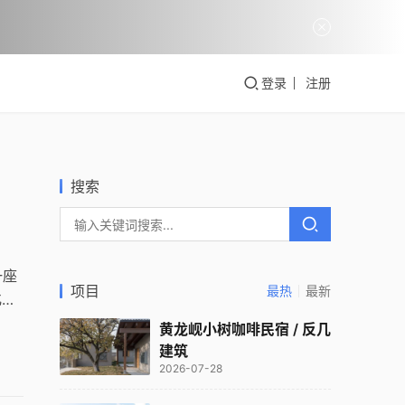
登录
注册
搜索
一座
项目
最热
最新
化建
能体
黄龙岘小树咖啡民宿 / 反几
建筑
2026-07-28