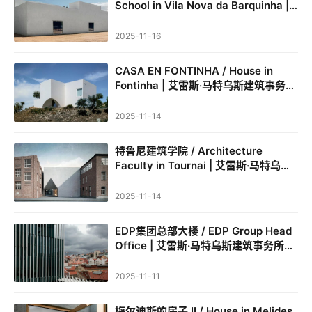
School in Vila Nova da Barquinha |
艾雷斯·马特乌斯建筑事务所｜Aires
城
Mateus
2025-11-16
市
与
登录
注册
CASA EN FONTINHA / House in
景
Fontinha | 艾雷斯·马特乌斯建筑事务所
观
｜Aires Mateus
2025-11-14
建
特鲁尼建筑学院 / Architecture
筑
Faculty in Tournai | 艾雷斯·马特乌斯
专
建筑事务所
教
2025-11-14
EDP集团总部大楼 / EDP Group Head
Office | 艾雷斯·马特乌斯建筑事务所｜
极
Aires Mateus
速
2025-11-11
工
作
梅尔迪斯的房子 II / House in Melides