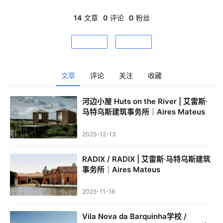
表达和永恒品质，作品关注物质与文化世界的关系，追求抽象形
式和空间平衡。其项目涵盖住宅、度假屋等，在全球获奖无数，
14
文章
0
评论
0
粉丝
并在哈佛大学等多所高校任教，塑造了葡萄牙当代建筑的深刻影
响力。
关注
私信
文章
评论
关注
收藏
建
筑
河边小屋 Huts on the River | 艾雷斯·
设
马特乌斯建筑事务所｜Aires Mateus
计
2025-12-13
RADIX / RADIX | 艾雷斯·马特乌斯建筑
室
事务所｜Aires Mateus
内
设
2025-11-16
计
Vila Nova da Barquinha学校 /