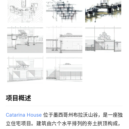
建
筑
设
计
项目概述
室
内
Catarina House
位于墨西哥州布拉沃山谷，是一座独
设
计
立住宅项目。建筑由六个水平排列的夯土拱顶构成，