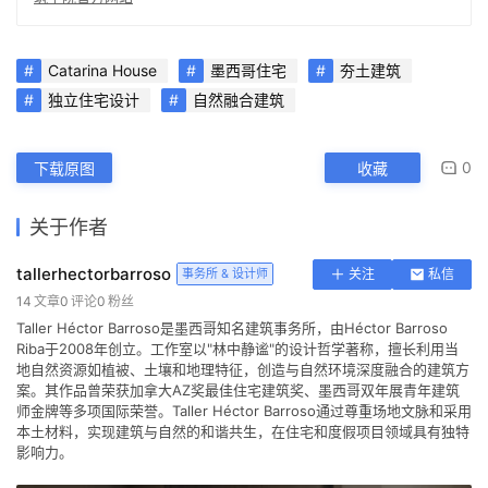
Catarina House
墨西哥住宅
夯土建筑
独立住宅设计
自然融合建筑
0
下载原图
收藏
关于作者
tallerhectorbarroso
事务所 & 设计师
关注
私信
14
文章
0
评论
0
粉丝
Taller Héctor Barroso是墨西哥知名建筑事务所，由Héctor Barroso
Riba于2008年创立。工作室以"林中静谧"的设计哲学著称，擅长利用当
地自然资源如植被、土壤和地理特征，创造与自然环境深度融合的建筑方
案。其作品曾荣获加拿大AZ奖最佳住宅建筑奖、墨西哥双年展青年建筑
师金牌等多项国际荣誉。Taller Héctor Barroso通过尊重场地文脉和采用
本土材料，实现建筑与自然的和谐共生，在住宅和度假项目领域具有独特
影响力。