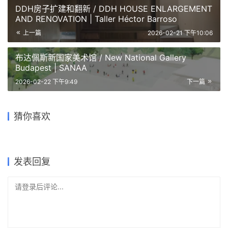
DDH房子扩建和翻新 / DDH HOUSE ENLARGEMENT
AND RENOVATION | Taller Héctor Barroso
上一篇
2026-02-21 下午10:06
布达佩斯新国家美术馆 / New National Gallery
Budapest | SANAA
2026-02-22 下午9:49
下一篇
圣弗朗西斯科文化公园花园 /
双座屋及工作室，阿玛特帕克
Jardim Sao Francisco
Two Houses and Studio,
viggsö 楼屋 / House in
Porch House / Porch House
线性房屋 / Linear House | 帕
Cultural Centre | Estúdio
Amatepec | 曼努埃尔·塞万提
猜你喜欢
Viggsö | Arrhov Frick
| MARKLEE 建筑事务所
琳达·坎南加拉｜Palinda
霍加根的房子 / House in
Gustavo Utrabo
斯｜Manuel Cervantes
Kannangara
Hovgarden | Arrhov Frick
2026-01-23
2025-11-02
2026-01-03
2025-12-08
住宅建筑设计
公共建筑设计
2026-01-06
2025-12-25
住宅建筑设计
住宅室内设计
住宅建筑设计
住宅建筑设计
发表回复
请登录后评论...