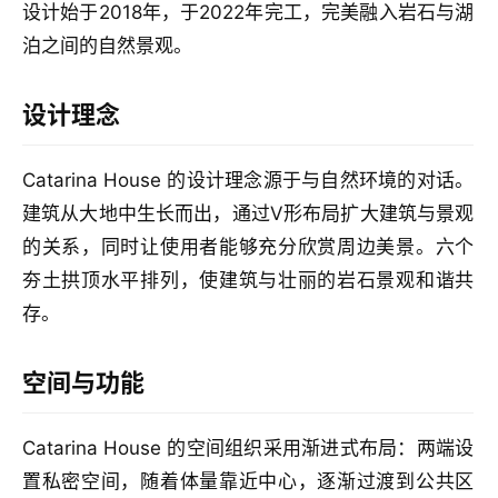
设计始于2018年，于2022年完工，完美融入岩石与湖
泊之间的自然景观。
城
市
设计理念
与
登录
注册
景
观
Catarina House 的设计理念源于与自然环境的对话。
建筑从大地中生长而出，通过V形布局扩大建筑与景观
的关系，同时让使用者能够充分欣赏周边美景。六个
建
夯土拱顶水平排列，使建筑与壮丽的岩石景观和谐共
筑
专
存。
教
空间与功能
极
Catarina House 的空间组织采用渐进式布局：两端设
速
工
置私密空间，随着体量靠近中心，逐渐过渡到公共区