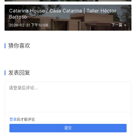
Catarina House / Casa Catarina | Taller Héctor
Barroso
2026-02-21 下午10:06
下一篇
帕拉尔大街工作室和公寓 /
多内塞尔大厦 Donceles
萨尔曼松街住宅改造 / Home
安纳阿戈拉斯公寓楼 /
巴达伦萨35座房屋 / 35
Studio and Apartment on
Building | 曼努埃尔·塞万提斯
Renovation on Salmerón
ANAXÁGORAS
Homes in Badalona | 托尼·希
Calle Parral | Taller Héctor
猜你喜欢
｜Manuel Cervantes
Street | HArquitectes
男卡泽住宅 / Malecaze
APARTMENT BUILDING |
罗内斯｜Toni Gironès
Barroso
House | RCR 建筑事务所
Taller Héctor Barroso
2025-12-09
2026-01-03
2025-11-16
2026-02-20
公共建筑设计
住宅建筑设计
2025-11-17
2026-02-17
公共建筑设计
住宅建筑设计
公共建筑设计
住宅建筑设计
发表回复
请登录后评论...
登录
后才能评论
提交