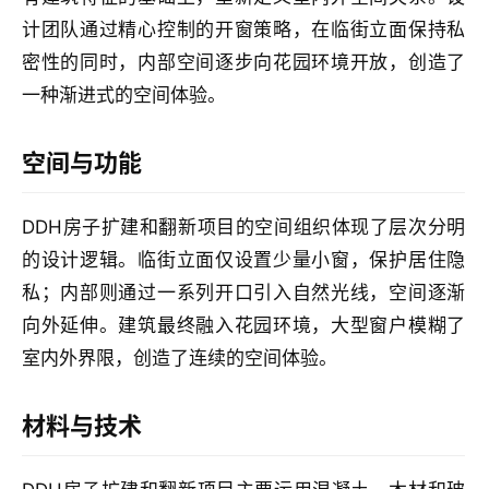
专
计团队通过精心控制的开窗策略，在临街立面保持私
教
密性的同时，内部空间逐步向花园环境开放，创造了
一种渐进式的空间体验。
极
速
空间与功能
工
作
DDH房子扩建和翻新项目的空间组织体现了层次分明
流
的设计逻辑。临街立面仅设置少量小窗，保护居住隐
私；内部则通过一系列开口引入自然光线，空间逐渐
向外延伸。建筑最终融入花园环境，大型窗户模糊了
室内外界限，创造了连续的空间体验。
材料与技术