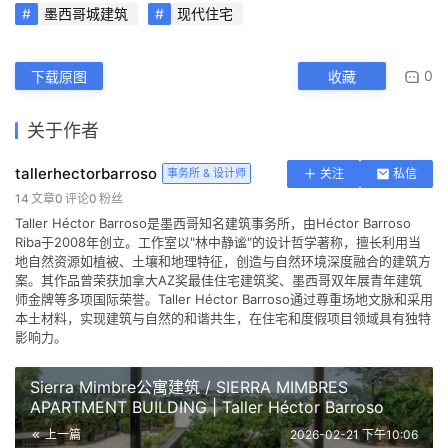
墨西哥城建筑
现代住宅
0
下载原图
收藏
关于作者
tallerhectorbarroso
事务所 & 设计师
关注
私信
14
文章
0
评论
0
粉丝
Taller Héctor Barroso是墨西哥知名建筑事务所，由Héctor Barroso
Riba于2008年创立。工作室以"林中静谧"的设计哲学著称，擅长利用当
地自然资源如植被、土壤和地理特征，创造与自然环境深度融合的建筑方
案。其作品曾荣获加拿大AZ奖最佳住宅建筑奖、墨西哥双年展青年建筑
师金牌等多项国际荣誉。Taller Héctor Barroso通过尊重场地文脉和采用
本土材料，实现建筑与自然的和谐共生，在住宅和度假项目领域具有独特
影响力。
Sierra Mimbre公寓建筑 / SIERRA MIMBRES
APARTMENT BUILDING | Taller Héctor Barroso
上一篇
2026-02-21 下午10:06