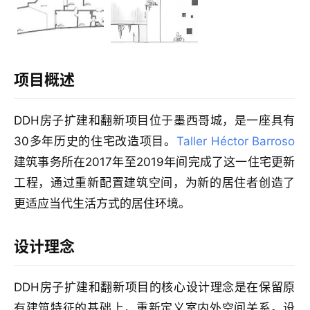
计
室
项目概述
内
设
计
DDH房子扩建和翻新项目位于墨西哥城，是一座具有
30多年历史的住宅改造项目。
Taller Héctor Barroso
建筑事务所在2017年至2019年间完成了这一住宅更新
城
工程，通过重新配置建筑空间，为新的居住者创造了
市
与
更适应当代生活方式的居住环境。
登录
注册
景
观
设计理念
DDH房子扩建和翻新项目的核心设计理念是在保留原
建
筑
有建筑特征的基础上，重新定义室内外空间关系。设