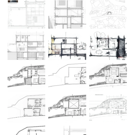
建
筑
设