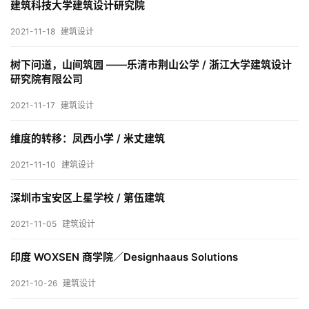
建筑科技大学建筑设计研究院
室
内
2021-11-18
建筑设计
设
计
树下问道，山间筑园 ——乐清市荆山公学 / 浙江大学建筑设计
研究院有限公司
2021-11-17
建筑设计
城
市
维度的转移：凤西小学 / 米丈建筑
与
登录
注册
2021-11-10
建筑设计
景
观
深圳市宝安区上星学校 / 第伍建筑
2021-11-05
建筑设计
建
筑
印度 WOXSEN 商学院／Designhaaus Solutions
专
2021-10-26
建筑设计
教