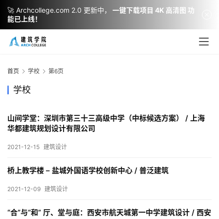
🚀 Archcollege.com 2.0 更新中，
一键下载项目 4K 高清图 功
能已上线！
首页
学校
第6页
学校
山间学堂：深圳市第三十三高级中学（中标候选方案） / 上海
华都建筑规划设计有限公司
2021-12-15
建筑设计
建
筑
桥上教学楼 – 盐城外国语学校创新中心 / 普泛建筑
设
计
2021-12-09
建筑设计
“合”与“和” 厅、堂与庭：西安市航天城第一中学建筑设计 / 西安