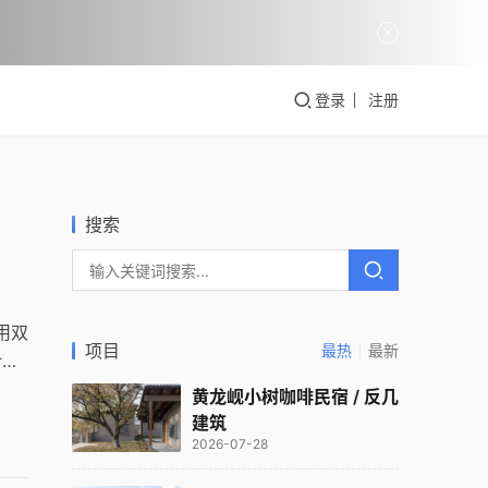
登录
注册
搜索
用双
项目
最热
最新
计巧
黄龙岘小树咖啡民宿 / 反几
建筑
2026-07-28