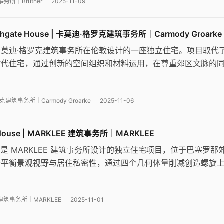
务所｜Bruther
2025-11-09
hgate House | 卡莫迪·格罗克建筑事务所｜Carmody Groarke
莫迪·格罗克建筑事务所在伦敦设计的一座独立住宅。项目取代
时代住宅，通过创新的空间组织和材料运用，在尊重郊区文脉的
庭生活空间。设计巧妙处理了公共与私密的关系，10米高的中
核心，砖材的雕塑性使用赋予建筑独特的物理质感。
建筑事务所｜Carmody Groarke
2025-11-06
 House | MARKLEE 建筑事务所｜MARKLEE
use 是 MARKLEE 建筑事务所设计的独立住宅项目，位于巴塞罗那
妙平衡景观视野与居住私密性，通过四个几何体量削减创造螺旋
。建筑采用当地传统混凝土工艺，形成粗糙外壳与光滑内部的鲜
 建筑事务所｜MARKLEE
2025-11-01