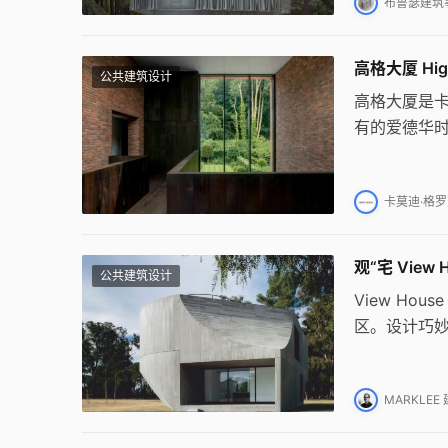
布鲁瑟建筑事
高格大厦 Hig
公共建筑设计
高格大厦是卡
有的爱德华
创造了现代家
厅成为空间
卡莫迪·格罗克
观“宅 View
公共建筑设计
View Ho
区。设计巧
的连续空间
比。
MARKLEE