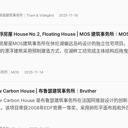
放流动的空间体验，黑色折叠金属板外立面与自然环境形成鲜明
建筑事务所｜Tham & Videgård
2025-11-16
屋 House No.2, Floating House | MOS 建筑事务所｜MO
房屋是MOS建筑事务所在休伦湖偏远岛屿设计的独立住宅项目
米的漂浮建筑采用预制建造方式，在湖畔工坊完成主体结构后拖
固。设计以抽象化的乡土住宅为原型，运用雪松木格栅和雨幕系
风与光影调节，完美适应严酷的季节性气候条件。
事务所｜MOS
2025-11-14
 Carbon House | 布鲁瑟建筑事务所｜Bruther
w Carbon House 是布鲁瑟建筑事务所在法国阿维翁设计的创
。该项目荣获2008年EDF竞赛一等奖，采用卵形平面布局和外
过聚碳酸酯板与玻璃幕墙的交替使用实现热工性能优化，体现了
计理念。