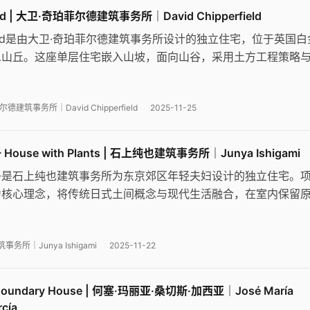
and | 大卫·奇珀菲尔德建筑事务所｜David Chipperfield
ayland是由大卫·奇珀菲尔德建筑事务所设计的独立住宅，位于英国白
恩山丘。这座单层住宅嵌入山坡，面向山谷，采用土方工程策略
计通过宽敞的柱廊连接室内外空间，使用白色砖材和石灰砂浆呼
质，创造自然与人工的平衡对话。
德建筑事务所｜David Chipperfield
2025-11-25
use with Plants | 石上纯也建筑事务所｜Junya Ishigami
子是石上纯也建筑事务所为东京郊区年轻夫妇设计的独立住宅。
为核心理念，将传统日式土间概念与现代生活融合，在室内保留
多样植物，创造室内外环境交融的新型居住体验。
务所｜Junya Ishigami
2025-11-22
undary House | 何塞·玛丽亚·桑切斯·加西亚｜José María
cía