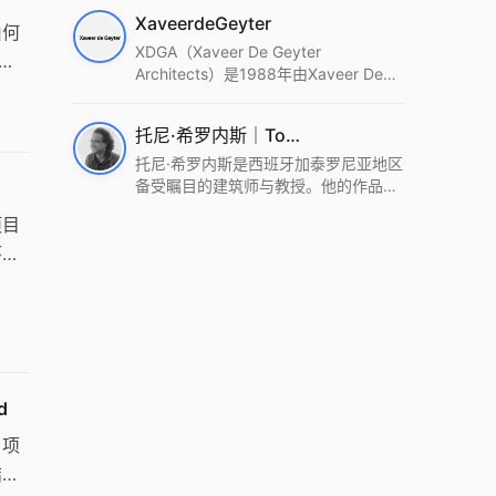
筑设计事务所。Wutopia Lab以复杂系
XaveerdeGeyter
统这种新的思维范式为基础，以上海性
由何
和生活性为介入设计的原点，以建筑为
XDGA（Xaveer De Geyter
了
工具，从而推动建筑学和社会学进步。
Architects）是1988年由Xaveer De
，创
Wutopia Lab曾在2022 The Plan
Geyter在布鲁塞尔和巴黎创立的建筑、
Award中获Honourable Mention，在
城市与景观设计事务所。事务所以其激
托尼·希罗内斯｜Toni Gironès
2022 DFA中获Merit,2021 Architizer
进的设计方法、多元的专业团队和国际
A+ Firm Awards中获Special
化的作品著称，曾获密斯·凡·德罗奖、
托尼·希罗内斯是西班牙加泰罗尼亚地区
Mention：Best Young Firm，2020 IF
Bigmat奖等多项重要奖项。XDGA主张
备受瞩目的建筑师与教授。他的作品深
Design Award，入选2017、2019、
建筑不是固定功能或解决问题，而是开
深植根于当地环境，擅长运用本土材料
项目
2021年度《安邸AD》AD100榜单，
启场地的潜在可能，处理不确定性，容
与可持续策略，创造性地处理边界、光
2018年Archdaily评选的a selection of
纳多样且未预见的生活场景。其作品涵
线与中间空间的过渡，以此提升空间的
环
the world’s best Architects，以及
盖文化、教育、居住、商业等多种类
可居住性。其代表作如塞罗巨石陵墓文
，屋
Architectural Record 评选的Design
型，遍布欧洲及全球。
化服务空间、巴达洛纳35住宅等，都体
Vanguard，是2018年度唯一入选的中
现了对场地历史的尊重与现代的转译，
国事务所。
展现出一种诗意的、缓慢的建筑叙事。
d
。项
结构