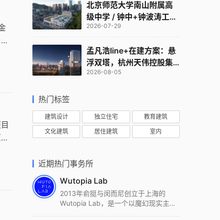
北京师范大学南山附属高
级中学 / 钟中+钟波涛工作
2026-07-29
金
室
与景
孟凡浩line+在建方案：悬
应当
浮双塔，杭州天伟控股集
2026-08-05
团总部
热门标签
建筑设计
独立住宅
教育建筑
项目
文化建筑
居住建筑
室内
原始
近期热门事务所
Wutopia Lab
2013年俞挺与闵而尼创立于上海的
Wutopia Lab，是一个以魔幻现实主
义，创造日常奇迹的全球本地化先锋建