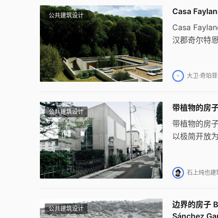
Casa Fayl
公共建筑设计
Casa F
汉郡奇尔特
观融合。设
地石灰岩地
大卫·奇珀菲尔
带植物的房子 Ho
公共建筑设计
带植物的房
以极简开放
土壤并种植
石上纯也建筑事
边界的房子 Bo
公共建筑设计
Sánchez Gar