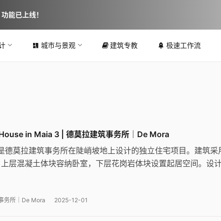
图 功能已上线！
计
城市与景观
建筑专教
极速工作流
 House in Maia 3 | 德莫拉建筑事务所｜De Mora
 楼房是德莫拉建筑事务所在陡峭坡地上设计的独立住宅项目。建筑采
，上层混凝土体块容纳卧室，下层花岗岩体块设置起居空间。设
高差，通过精确的体量组织实现功能分区与景观朝向的优化。
务所｜De Mora
2025-12-01