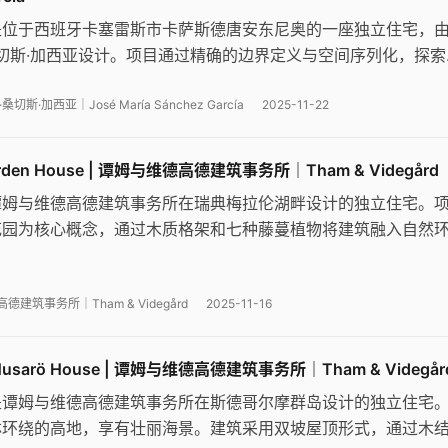
是位于西班牙卡塞雷斯市卡萨斯德唐安东尼奥的一座独立住宅，
桑切斯·加西亚设计。项目通过精确的边界定义与空间序列化，探索
的过渡关系。环绕建筑的外围步道既是主要流线，也是遮阳空间
居住体验。
切斯·加西亚｜José María Sánchez García
2025-11-22
den House | 谭姆与维德高德建筑事务所｜Tham & Videgård
谭姆与维德高德建筑事务所在瑞典梅拉伦湖畔设计的独立住宅。
花园为核心概念，通过木质格架和七种藤蔓植物将建筑融入自然
平面布局巧妙应对场地坡度，双层冬季花园实现室内外渐进过渡
开阔景观视野。
建筑事务所｜Tham & Videgård
2025-11-16
sarö House | 谭姆与维德高德建筑事务所｜Tham & Videgår
是谭姆与维德高德建筑事务所在斯德哥尔摩群岛设计的独立住宅
林环绕的高地，享有壮丽海景。建筑采用双坡屋顶形式，通过木