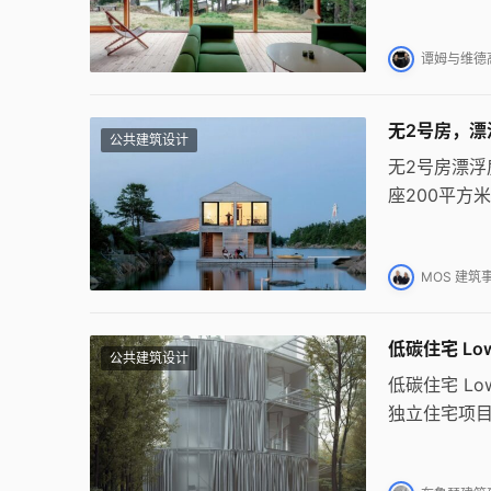
体系创造开
比。
谭姆与维德高德
无2号房，漂浮房
公共建筑设计
无2号房漂浮
座200平方
最终场地锚
实现自然通
MOS 建筑
低碳住宅 Low
公共建筑设计
低碳住宅 Lo
独立住宅项目
构体系，通
续建筑的设