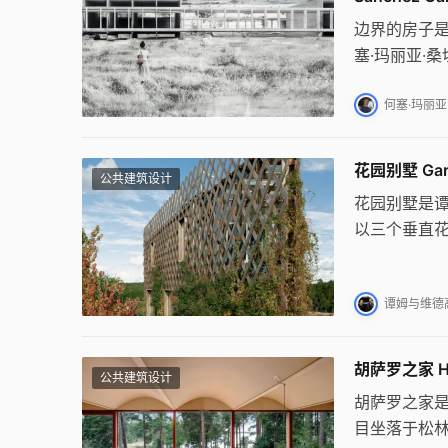
边界的房子
塞·玛丽亚·
室内外空间
造了独特的
何塞·玛丽亚·桑
花园别墅 Gar
公共建筑设计
花园别墅是
以三个垂直
境。三角形
顶露台提供
谭姆与维德高德
胡萨罗之家 Hu
公共建筑设计
胡萨罗之家
目坐落于松