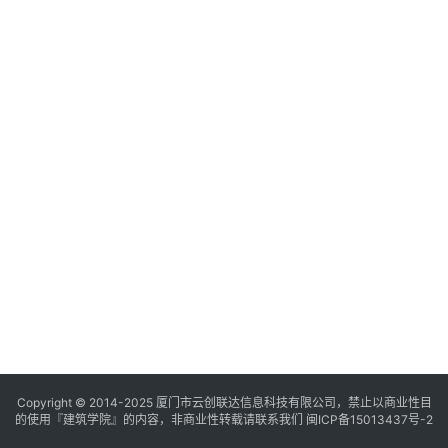
与
登录
注册
景
观
建
筑
专
教
极
速
工
作
流
Copyright © 2014-2025
厦门市云创联达信息科技有限公司，禁止以商业性目
的使用『建筑学院』的内容，非商业性转载请联系我们
闽ICP备15013437号-2