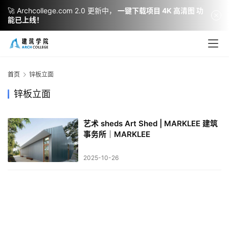
🚀 Archcollege.com 2.0 更新中，
一键下载项目 4K 高清图 功
能已上线！
建
筑
设
首页
锌板立面
计
锌板立面
艺术 sheds Art Shed | MARKLEE 建筑
室
事务所｜MARKLEE
内
设
2025-10-26
计
城
市