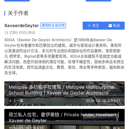
关于作者
XaveerdeGeyter
事务所 & 设计师
关注
私信
13
文章
0
评论
0
粉丝
XDGA（Xaveer De Geyter Architects）是1988年由Xaveer De
Geyter在布鲁塞尔和巴黎创立的建筑、城市与景观设计事务所。事务所
以其激进的设计方法、多元的专业团队和国际化的作品著称，曾获密斯·
凡·德罗奖、Bigmat奖等多项重要奖项。XDGA主张建筑不是固定功能或
解决问题，而是开启场地的潜在可能，处理不确定性，容纳多样且未预见
的生活场景。其作品涵盖文化、教育、居住、商业等多种类型，遍布欧洲
及全球。
Melopee 多功能学校建筑 / Melopee Multipurpose
School Building | Xaveer de Geyter Architects
上一篇
2026-02-26 上午9:21
荷兰私人住宅，霍伊莱特 / Private house, Hoeilaart |
Xaveer de Geyter
2026-02-26 上午9:31
下一篇