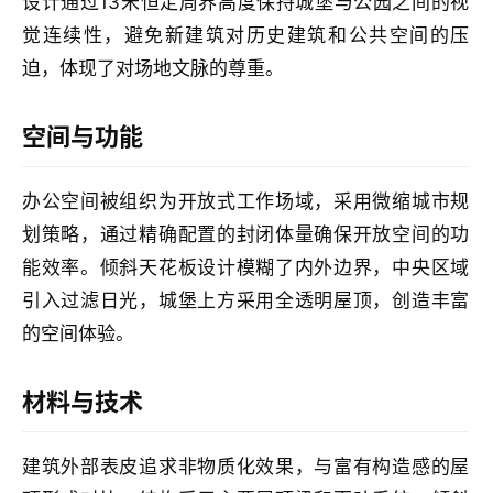
市
设计通过13米恒定周界高度保持城堡与公园之间的视
与
觉连续性，避免新建筑对历史建筑和公共空间的压
登录
注册
景
迫，体现了对场地文脉的尊重。
观
空间与功能
建
筑
办公空间被组织为开放式工作场域，采用微缩城市规
专
划策略，通过精确配置的封闭体量确保开放空间的功
教
能效率。倾斜天花板设计模糊了内外边界，中央区域
引入过滤日光，城堡上方采用全透明屋顶，创造丰富
极
的空间体验。
速
工
材料与技术
作
流
建筑外部表皮追求非物质化效果，与富有构造感的屋