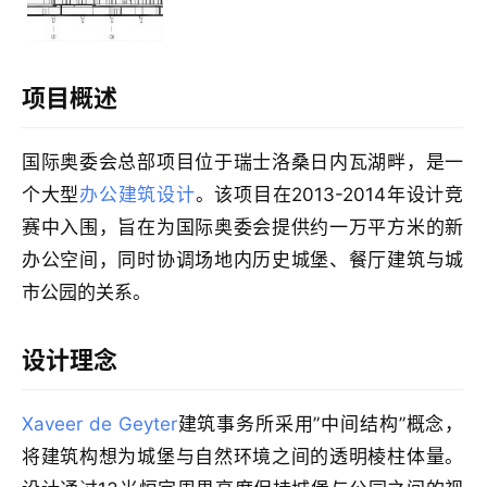
项目概述
建
筑
国际奥委会总部项目位于瑞士洛桑日内瓦湖畔，是一
设
个大型
办公建筑设计
。该项目在2013-2014年设计竞
计
赛中入围，旨在为国际奥委会提供约一万平方米的新
办公空间，同时协调场地内历史城堡、餐厅建筑与城
市公园的关系。
室
内
设
设计理念
计
Xaveer de Geyter
建筑事务所采用”中间结构”概念，
将建筑构想为城堡与自然环境之间的透明棱柱体量。
城