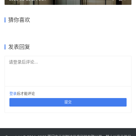
欧洲阿乐街办公大楼
卢塞斯艺术学院 / Sint-Lucas
赫斯塔特的 Z33 博物馆 / Z33
赫赫斯特大学经济学院 /
Europaallee Office Building |
安特卫普省府大楼 / Province
School of Fine Arts | Xaveer
Museum, Hasselt | Xaveer
Faculty of Economics, Ghent
克里斯蒂安·凯雷兹｜
Headquarters, Antwerp |
猜你喜欢
de Geyter
de Geyter
University | Xaveer de
厨房塔 / Kitchen Tower |
Christian Kerez
Xaveer de Geyter
Geyter
Xaveer de Geyter
2026-02-28
2026-02-27
2025-11-30
2026-02-25
公共建筑设计
公共建筑设计
2026-02-27
2026-02-25
公共建筑设计
公共建筑设计
公共建筑设计
公共建筑设计
发表回复
请登录后评论...
登录
后才能评论
提交