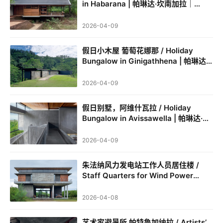
in Habarana | 帕琳达·坎南加拉｜
Palinda Kannangara
城
2026-04-09
市
与
登录
注册
假日小木屋 葡萄花娜那 / Holiday
景
Bungalow in Ginigathhena | 帕琳达·
观
坎南加拉｜Palinda Kannangara
2026-04-09
建
假日别墅，阿维什瓦拉 / Holiday
筑
Bungalow in Avissawella | 帕琳达·坎
专
南加拉｜Palinda Kannangara
教
2026-04-09
朱法纳风力发电站工作人员居住楼 /
Staff Quarters for Wind Power
极
Plant in Jaffna | 帕琳达·坎南加拉｜
速
Palinda Kannangara
2026-04-08
工
作
艺术家避暑所 帕特鲁加纳拉 / Artists’