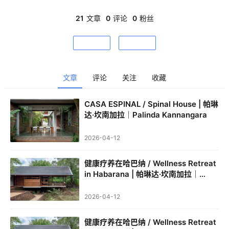
与现代工艺，创造出既具私密性又开放于景观的空间。其官方网
站 www.palindakannangara.com 全面展示了他的住宅、酒店与
21
文章
0
评论
0
粉丝
文化项目，是了解其设计哲学、完整作品集及所获国际奖项的重
要窗口。
关注
私信
文章
评论
关注
收藏
建
筑
CASA ESPINAL / Spinal House | 帕琳
设
达·坎南加拉｜Palinda Kannangara
计
2026-04-12
健康疗养在哈巴纳 / Wellness Retreat
室
in Habarana | 帕琳达·坎南加拉｜
内
Palinda Kannangara
设
2026-04-12
计
健康疗养在哈巴纳 / Wellness Retreat