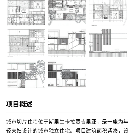
建
筑
设
计
项目概述
室
内
城市切片住宅位于斯里兰卡拉贾吉里亚，是一座为年
设
计
轻夫妇设计的城市独立住宅。项目建筑面积紧凑，设