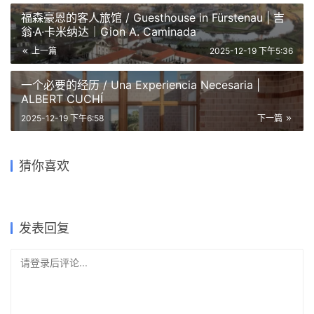
福森豪恩的客人旅馆 / Guesthouse in Fürstenau | 吉
翁·A·卡米纳达｜Gion A. Caminada
上一篇
2025-12-19 下午5:36
一个必要的经历 / Una Experiencia Necesaria |
ALBERT CUCHÍ
2025-12-19 下午6:58
下一篇
CASA EN EL MAIGMÓ /
House on Mount Maigmó |
卡马之家和艾瓦哈之家 /
莫利波之家 / Morimoto
阿尔弗雷多·帕亚｜Alfredo
巴西贝萨雷斯保护区两座房子
CASA ESPINAL / Spinal
两座房子 / House+House |
Kama House and Alwah
猜你喜欢
House | SANAA
Payá
| 曼努埃尔·塞万提斯｜Manuel
House | 帕琳达·坎南加拉｜
Estúdio Gustavo Utrabo
House | RCR 建筑事务所
Cervantes
Palinda Kannangara
2026-02-10
2026-04-13
2026-01-01
2025-11-13
住宅建筑设计
住宅建筑设计
2025-12-07
2026-01-07
住宅建筑设计
公共建筑设计
公共建筑设计
住宅建筑设计
发表回复
请登录后评论...