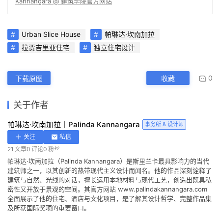
Kannangara @ 建筑学院官方网站
Urban Slice House
帕琳达·坎南加拉
拉贾吉里亚住宅
独立住宅设计
0
下载原图
收藏
关于作者
帕琳达·坎南加拉｜Palinda Kannangara
事务所 & 设计师
关注
私信
21
文章
0
评论
0
粉丝
帕琳达·坎南加拉（Palinda Kannangara）是斯里兰卡最具影响力的当代
建筑师之一，以其创新的热带现代主义设计而闻名。他的作品深刻诠释了
建筑与自然、光线的对话，擅长运用本地材料与现代工艺，创造出既具私
密性又开放于景观的空间。其官方网站 www.palindakannangara.com
全面展示了他的住宅、酒店与文化项目，是了解其设计哲学、完整作品集
及所获国际奖项的重要窗口。