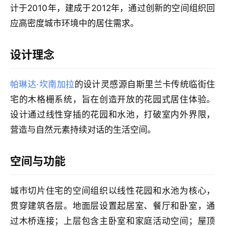
计于2010年，建成于2012年，通过创新的空间组织回
应高密度城市环境中的居住需求。
城
市
设计理念
与
登录
注册
景
观
帕琳达·坎南加拉
的设计灵感源自斯里兰卡传统临街住
宅的木格栅系统，旨在创造开放的花园式居住体验。
设计通过线性穿插的花园和水池，打破室内外界限，
建
营造与自然元素持续对话的生活空间。
筑
专
教
空间与功能
城市切片住宅的空间组织以线性花园和水池为核心，
极
贯穿建筑各层。地面层设置起居室、餐厅和卧室，通
速
工
过木桥连接；上层包含主卧室和家庭活动空间；屋顶